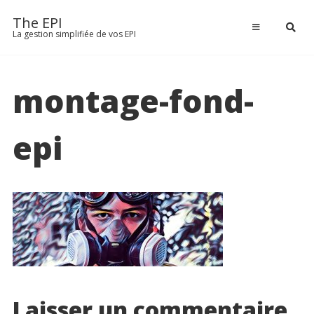
THE EPI
Passer
The EPI
au
La gestion simplifiée de vos EPI
TARIFS
contenu
TÉLÉCHARGER
montage-fond-
ACTUALITÉS
epi
Laisser un commentaire