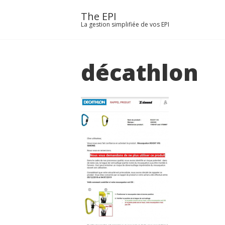
E EPI
Passer
The EPI
au
La gestion simplifiée de vos EPI
RIFS
contenu
ÉLÉCHARGER
décathlon
TUALITÉS