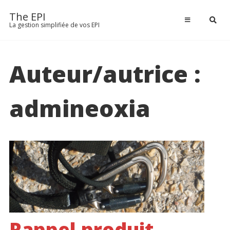
Passer
The EPI
au
TARIFS
La gestion simplifiée de vos EPI
contenu
TÉLÉCHARGER
Auteur/autrice :
ACTUALITÉS
admineoxia
Rappel produit